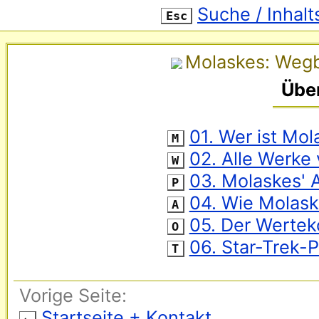
Suche / Inhalt
Esc
Molaskes: Wegbe
Übe
‌ 
01. Wer ist Mol
M
‌ 
02. Alle Werke
W
‌ 
03. Molaskes' A
P
‌ 
04. Wie Molask
A
‌ 
05. Der Werte
O
‌ 
06. Star-Trek-
T
Vorige Seite:
Startseite + Kontakt
←